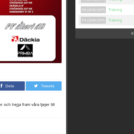
Träning
P9 (2018/2017)
Träning
F9 (2018/2017)
K
Dela
Tweeta
och hejja fram våra tjejer till