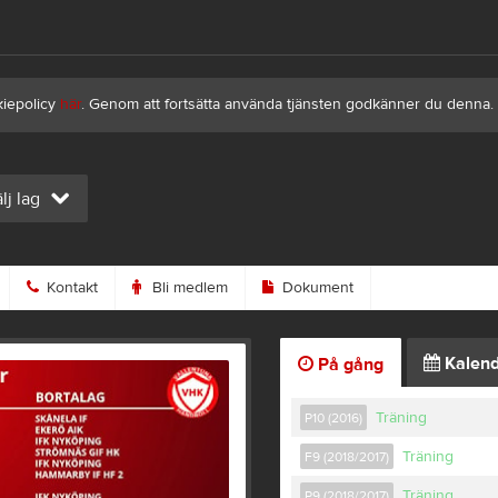
kiepolicy
här
. Genom att fortsätta använda tjänsten godkänner du denna.
lj lag
Kontakt
Bli medlem
Dokument
Kalend
På gång
Träning
P10 (2016)
Träning
F9 (2018/2017)
Träning
P9 (2018/2017)