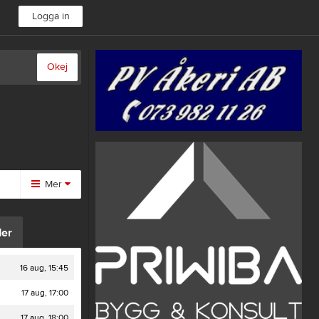
Logga in
Okej
Mer
Övrigt
er
Besökarstatistik
16 aug, 15:45
17 aug, 17:00
17 aug, 18:00