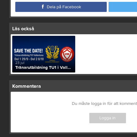
Dela på Facebook
Läs också
23 jul
Tränarutbildning TU1 i Vallentuna - Anmäl er nu!
Kommentera
Du måste logga in för att kommen
Logga in