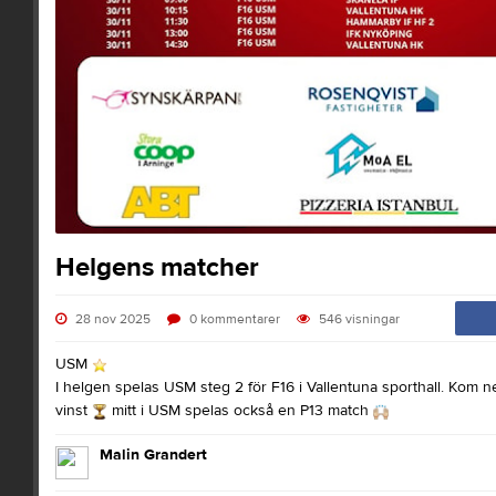
Helgens matcher
28 nov 2025
0
kommentarer
546
visningar
USM
I helgen spelas USM steg 2 för F16 i Vallentuna sporthall. Kom ner 
vinst
mitt i USM spelas också en P13 match
Malin Grandert