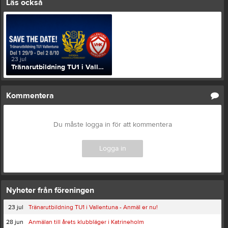
Läs också
23 jul
Tränarutbildning TU1 i Vallentuna - Anmäl er nu!
Kommentera
Du måste logga in för att kommentera
Logga in
Nyheter från föreningen
23 jul
Tränarutbildning TU1 i Vallentuna - Anmäl er nu!
28 jun
Anmälan till årets klubbläger i Katrineholm