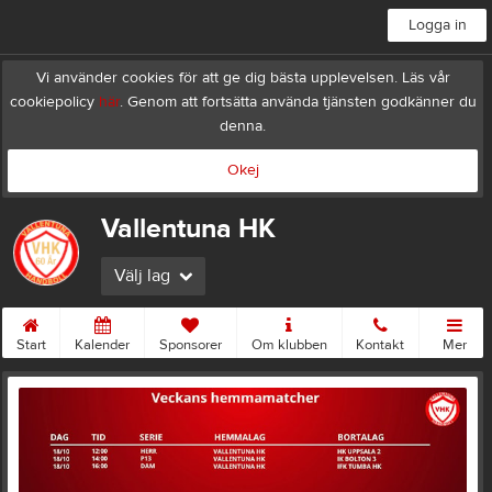
Logga in
Vi använder cookies för att ge dig bästa upplevelsen. Läs vår
cookiepolicy
här
. Genom att fortsätta använda tjänsten godkänner du
denna.
Okej
Vallentuna HK
Välj lag
Start
Kalender
Sponsorer
Om klubben
Kontakt
Mer