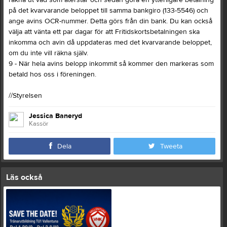
räkna ut vad som återstår och sedan göra en ytterligare betalning
på det kvarvarande beloppet till samma bankgiro (133-5546) och
ange avins OCR-nummer. Detta görs från din bank. Du kan också
välja att vänta ett par dagar för att Fritidskortsbetalningen ska
inkomma och avin då uppdateras med det kvarvarande beloppet,
om du inte vill räkna själv.
9 - När hela avins belopp inkommit så kommer den markeras som
betald hos oss i föreningen.
//Styrelsen
Jessica Baneryd
Kassör
Dela
Tweeta
Läs också