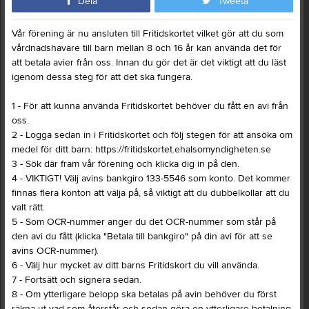
Dela
Tweeta
Vår förening är nu ansluten till Fritidskortet vilket gör att du som
vårdnadshavare till barn mellan 8 och 16 år kan använda det för
att betala avier från oss. Innan du gör det är det viktigt att du läst
igenom dessa steg för att det ska fungera.
1 - För att kunna använda Fritidskortet behöver du fått en avi från
oss.
2 - Logga sedan in i Fritidskortet och följ stegen för att ansöka om
medel för ditt barn: https://fritidskortet.ehalsomyndigheten.se
3 - Sök där fram vår förening och klicka dig in på den.
4 - VIKTIGT! Välj avins bankgiro 133-5546 som konto. Det kommer
finnas flera konton att välja på, så viktigt att du dubbelkollar att du
valt rätt.
5 - Som OCR-nummer anger du det OCR-nummer som står på
den avi du fått (klicka "Betala till bankgiro" på din avi för att se
avins OCR-nummer).
6 - Välj hur mycket av ditt barns Fritidskort du vill använda.
7 - Fortsätt och signera sedan.
8 - Om ytterligare belopp ska betalas på avin behöver du först