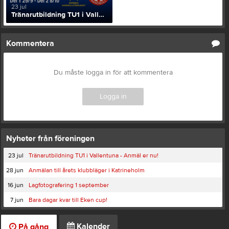
23 jul
Tränarutbildning TU1 i Vallentuna - Anmäl er nu!
Kommentera
Du måste logga in för att kommentera
Logga in
Nyheter från föreningen
23 jul
Tränarutbildning TU1 i Vallentuna - Anmäl er nu!
28 jun
Anmälan till årets klubbläger i Katrineholm
16 jun
Lagfotografering 1 september
7 jun
Bara dagar kvar till Eken cup!
Kalender
På gång