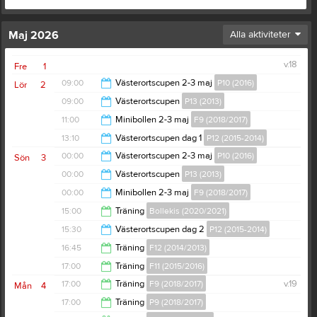
Maj 2026
Alla aktiviteter
v.18
Fre
1
09:00
Västerortscupen 2-3 maj
P10 (2016)
Lör
2
09:00
Västerortscupen
P13 (2013)
00:00
11:00
Minibollen 2-3 maj
F9 (2018/2017)
00:00
13:10
Västerortscupen dag 1
P12 (2015-2014)
00:00
00:00
Västerortscupen 2-3 maj
P10 (2016)
Sön
3
17:20
00:00
Västerortscupen
P13 (2013)
16:00
00:00
Minibollen 2-3 maj
F9 (2018/2017)
16:00
15:00
Träning
Bollekis (2020/2021)
17:00
15:30
Västerortscupen dag 2
P12 (2015-2014)
16:00
16:45
Träning
F12 (2014/2013)
17:45
17:00
Träning
F11 (2015/2016)
18:30
17:00
Träning
F9 (2018/2017)
v.19
Mån
4
18:00
17:00
Träning
P9 (2018/2017)