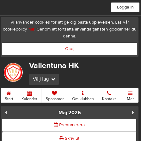
Logga in
Vi använder cookies för att ge dig bästa upplevelsen. Läs vår
cookiepolicy
här
. Genom att fortsätta använda tjänsten godkänner du
denna.
Okej
Vallentuna HK
Välj lag
Start
Kalender
Sponsorer
Om klubben
Kontakt
Mer
Maj 2026
Prenumerera
Skriv ut