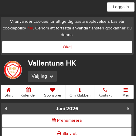
Logga in
Vi använder cookies för att ge dig bästa upplevelsen. Läs vår
cookiepolicy
här
. Genom att fortsätta använda tjänsten godkänner du
denna.
Okej
Vallentuna HK
Välj lag
Start
Kalender
Sponsorer
Om klubben
Kontakt
Mer
Juni 2026
Prenumerera
Skriv ut