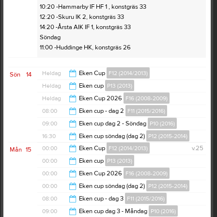
10:20 -Hammarby IF HF 1 , konstgräs 33
12:20 -Skuru IK 2, konstgräs 33
14:20 -Årsta AIK IF 1, konstgräs 33
Söndag
11:00 -Huddinge HK, konstgräs 26
Heldag
Eken Cup
F12 (2014/2013)
Sön
14
Heldag
Eken cup
P13 (2013)
Heldag
Eken Cup 2026
F16 (2008-2009)
08:00
Eken cup - dag 2
F11 (2015/2016)
09:00
Eken cup dag 2 - Söndag
P10 (2016)
20:00
16:30
Eken cup söndag (dag 2)
P12 (2015-2014)
17:00
00:00
Eken Cup
F12 (2014/2013)
v.25
Mån
15
00:00
00:00
Eken cup
P13 (2013)
19:00
00:00
Eken Cup 2026
F16 (2008-2009)
16:00
00:00
Eken cup söndag (dag 2)
P12 (2015-2014)
22:00
08:00
Eken cup - dag 3
F11 (2015/2016)
20:20
09:00
Eken cup dag 3 - Måndag
P10 (2016)